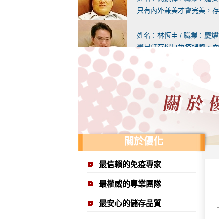
只有內外兼美才會完美，存
姓名：林恆圭 / 職業：慶
盡早儲存健康免疫細胞，面
姓名：張寶霖 / 職業：婦
免疫細胞療法從學理到治療
姓名：呂維國 / 職業：呂
免疫細胞療法往後的用途必
關於優化
姓名：詹建發 / 職業：向
儲存健康的免疫細胞是「養
最信賴的免疫專家
姓名：黃耀霆 / 職業：耀
最權威的專業團隊
家人曾赴日進行免疫細胞療
最安心的儲存品質
姓名：蘇正芳 / 職業：樹