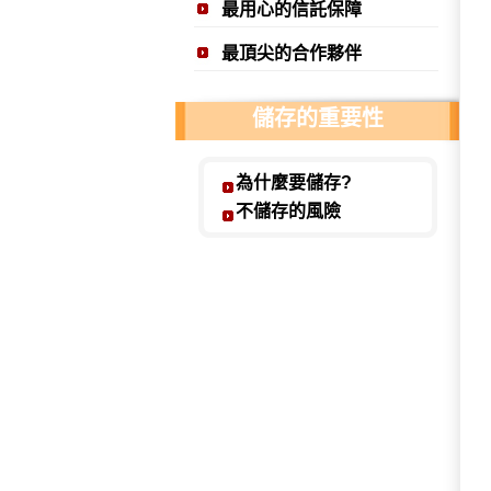
最用心的信託保障
科技會不斷進步 但免疫力
最頂尖的合作夥伴
姓名：羅文一 / 職業：隆
建議能力所及的親友也都該
儲存的重要性
姓名：鄭元凱 / 職業：鄭
越早儲存健康免疫細胞 對
為什麼要儲存?
不儲存的風險
姓名：傅華國 / 職業：維
儲存健康的免疫細胞就像存
姓名：王欽耀 / 職業：王
儲存自身良好的免疫細胞來
姓名：張延亙 / 職業：永
免疫細胞療法在將來運用的