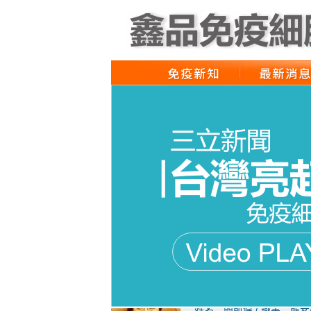
姓名：王明勇 / 職業：澳
無毒飲食只是防癌的第一步
姓名：簡凱偉 / 職業：龍