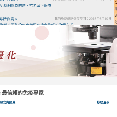
免疫細胞為防癌、抗老留下保障！
燿診所負責人
我的免疫細胞保存時間：2015年6月10日
對將來可能的癌症就更有機會及好的治療方式！
欣診所負責人
我的免疫細胞保存時間：2015年4月23日
方式都是完全符合人體最自然的療法
維國婦產科診所負責人
我的免疫細胞保存時間：2014年12月30日
能更廣，造福更多的民眾
陽診所負責人
我的免疫細胞保存時間：2014年12月26日
兵千日，用在一時」
最信賴的免疫專家
安診所醫師
我的免疫細胞保存時間：2014年11月23日
法 更加認同儲存的重要
理念與願景
發展沿革
林仁愛醫院 腎臟科醫師
我的免疫細胞保存時間：2014年11月22日