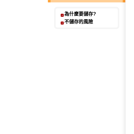
姓名：羅文一 / 職業：隆
為什麼要儲存?
建議能力所及的親友也都該
不儲存的風險
姓名：鄭元凱 / 職業：鄭
越早儲存健康免疫細胞 對
姓名：傅華國 / 職業：維
儲存健康的免疫細胞就像存
姓名：王欽耀 / 職業：王
儲存自身良好的免疫細胞來
姓名：張延亙 / 職業：永
免疫細胞療法在將來運用的