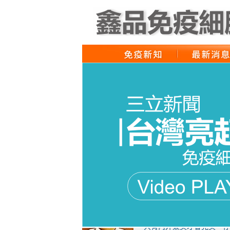
姓名：王明勇 / 職業：澳
無毒飲食只是防癌的第一步
姓名：簡凱偉 / 職業：龍
只有內外兼美才會完美，存