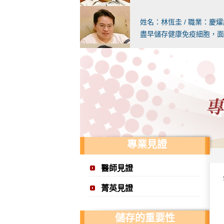
姓名：林恆圭 / 職業：慶
盡早儲存健康免疫細胞，面
姓名：張寶霖 / 職業：婦
免疫細胞療法從學理到治療
姓名：呂維國 / 職業：呂
免疫細胞療法往後的用途必
姓名：詹建發 / 職業：向
儲存健康的免疫細胞是「養
專業見證
姓名：黃耀霆 / 職業：耀
醫師見證
家人曾赴日進行免疫細胞療
菁英見證
姓名：蘇正芳 / 職業：樹
科技會不斷進步 但免疫力
儲存的重要性