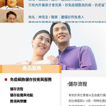
只有內外兼美才會完美，存免疫細胞為防癌、抗老留
姓名：林恆圭 / 職業：慶燿診所負責人
盡早儲存健康免疫細胞，面對將來可能的癌症就更有
姓名：張寶霖 / 職業：婦欣診所負責人
免疫細胞療法從學理到治療方式都是完全符合人體最
姓名：呂維國 / 職業：呂維國婦產科診所負責人
免疫細胞療法往後的用途必能更廣，造福更多的民眾
產品服務
姓名：詹建發 / 職業：向陽診所負責人
儲存健康的免疫細胞是「養兵千日，用在一時」
免疫細胞儲存技術與服務
儲存流程
姓名：黃耀霆 / 職業：耀安診所醫師
儲存流程
家人曾赴日進行免疫細胞療法 更加認同儲存的重要
儲存設備與地點
有別於其它業者以全血進行儲
獎項與榮耀
的比例提昇2~3倍，同時在
姓名：蘇正芳 / 職業：樹林仁愛醫院 腎臟科醫師