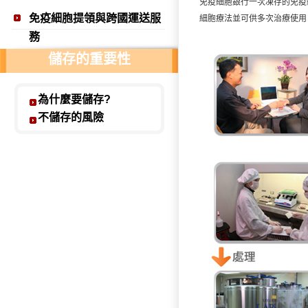
免疫細胞銀行一次凍存的免疫
科技會不斷進步 但免疫力則是不斷地在退步！
免疫細胞提領與跨國運送服
細胞療法並可供多次治療使用
務
姓名：羅文一 / 職業：隆安診所醫師
儲存的重要性
建議能力所及的親友也都該儲存 讓未來更有保障
姓名：鄭元凱 / 職業：鄭元凱診所醫師
為什麼要儲存?
越早儲存健康免疫細胞 對日後發生疾病可發揮越大的
不儲存的風險
姓名：傅華國 / 職業：維恩耳鼻喉科診所醫師
儲存健康的免疫細胞就像存保險一樣的重要
姓名：王欽耀 / 職業：王欽耀診所醫師
儲存自身良好的免疫細胞來吞噬不好的細胞
姓名：張延亙 / 職業：永安診所醫師
免疫細胞療法在將來運用的層面會更寬更廣