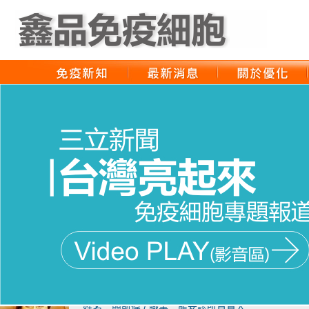
姓名：王明勇 / 職業：澳洲生藥學院 營養學醫師
無毒飲食只是防癌的第一步 存免疫細胞 才是釜底抽
姓名：簡凱偉 / 職業：龍安診所負責人