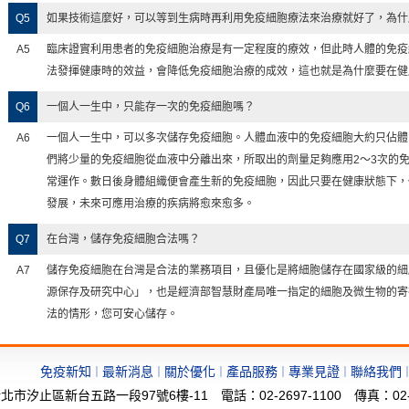
Q5
如果技術這麼好，可以等到生病時再利用免疫細胞療法來治療就好了，為什
A5
臨床證實利用患者的免疫細胞治療是有一定程度的療效，但此時人體的免疫
法發揮健康時的效益，會降低免疫細胞治療的成效，這也就是為什麼要在健
Q6
一個人一生中，只能存一次的免疫細胞嗎？
A6
一個人一生中，可以多次儲存免疫細胞。人體血液中的免疫細胞大約只佔體
們將少量的免疫細胞從血液中分離出來，所取出的劑量足夠應用2～3次的
常運作。數日後身體組織便會產生新的免疫細胞，因此只要在健康狀態下，
發展，未來可應用治療的疾病將愈來愈多。
Q7
在台灣，儲存免疫細胞合法嗎？
A7
儲存免疫細胞在台灣是合法的業務項目，且優化是將細胞儲存在國家級的細
源保存及研究中心」，也是經濟部智慧財產局唯一指定的細胞及微生物的寄
法的情形，您可安心儲存。
免疫新知
最新消息
關於優化
產品服務
專業見證
聯絡我們
｜
｜
｜
｜
｜
市汐止區新台五路一段97號6樓-11 電話：02-2697-1100 傳真：02-269