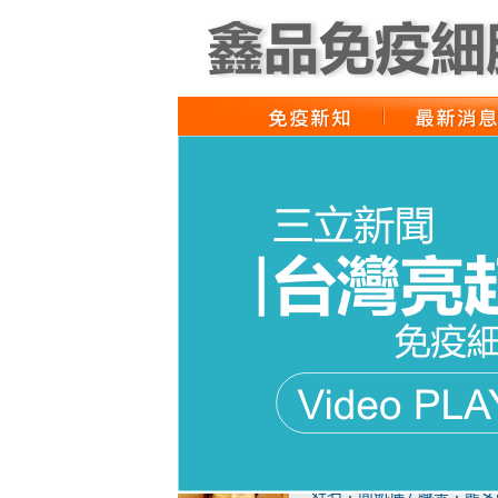
姓名：王明勇 / 職業：澳
無毒飲食只是防癌的第一步
姓名：簡凱偉 / 職業：龍