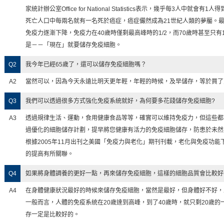
則是不斷地在退步！
家統計辦公室Office for National Statistics表示，幾乎每3人中
死亡人口中每兩名就有一名死於癌症，癌症儼然成為21世紀人類的夢靨。
安診所醫師
我的免疫細胞保存時間：2014年10月28日
免疫力逐漸下降，免疫力在40歲時僅剩最高峰時的1/2，而70歲時甚至只有
儲存 讓未來更有保障
是－－「現在」就要儲存免疫細胞。
Q2
我今年已經65歲了，還可以儲存免疫細胞嗎？
元凱診所醫師
我的免疫細胞保存時間：2014年10月16日
日後發生疾病可發揮越大的幫助
A2
當然可以，因為今天永遠比明天更年輕，年輕的時候，及早儲存，等於買了
Q3
我們可以透過很多方式強化免疫系統就好，為何要多花錢儲存免疫細胞?
恩耳鼻喉科診所醫師
我的免疫細胞保存時間：2014年10月3日
保險一樣的重要
A3
透過規律生活、運動，食用健康食品等等，確實可以維持免疫力，但這些都
過優化的細胞儲存計劃，提早將您健康有活力的免疫細胞儲存，防患於未然
根據2005年11月出刊之美國「免疫力與老化」期刊刊載，老化與免疫功
欽耀診所醫師
我的免疫細胞保存時間：2014年10月2日
的提高有所關聯。
吞噬不好的細胞
Q4
如果將身體調養的更好一點，再來儲存免疫細胞，這樣的細胞品質會比較好
安診所醫師
我的免疫細胞保存時間：2014年9月26日
A4
在身體健康狀況最好的時候來儲存免疫細胞，當然是最好，但身體好不好，
層面會更寬更廣
一般而言，人體的免疫系統在20歲達到高峰，到了40歲時，就只剩20歲的一
存一定是比較好的。