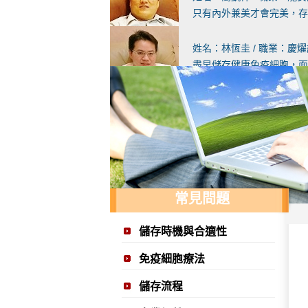
只有內外兼美才會完美，存
姓名：林恆圭 / 職業：慶
盡早儲存健康免疫細胞，面
姓名：張寶霖 / 職業：婦
免疫細胞療法從學理到治療
姓名：呂維國 / 職業：呂
免疫細胞療法往後的用途必
常見問題
姓名：詹建發 / 職業：向
儲存健康的免疫細胞是「養
儲存時機與合適性
姓名：黃耀霆 / 職業：耀
免疫細胞療法
家人曾赴日進行免疫細胞療
儲存流程
姓名：蘇正芳 / 職業：樹