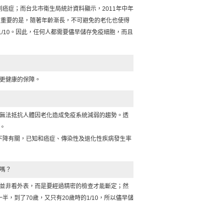
就會有1人得到癌症；而台北市衛生局統計資料顯示，2011年中年
最重要的是，隨著年齡漸長，不可避免的老化也使得
1/10。因此，任何人都需要儘早儲存免疫細胞，而且
更健康的保障。
無法抵抗人體因老化造成免疫系統減弱的趨勢。透
。
能下降有關，已知和癌症、傳染性及退化性疾病發生率
嗎？
並非看外表，而是要經過精密的檢查才能斷定；然
半，到了70歲，又只有20歲時的1/10，所以儘早儲