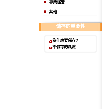
專業經營
科技會不斷進步 但免疫力
其他
姓名：羅文一 / 職業：隆
建議能力所及的親友也都該
儲存的重要性
姓名：鄭元凱 / 職業：鄭
越早儲存健康免疫細胞 對
為什麼要儲存?
不儲存的風險
姓名：傅華國 / 職業：維
儲存健康的免疫細胞就像存
姓名：王欽耀 / 職業：王
儲存自身良好的免疫細胞來
姓名：張延亙 / 職業：永
免疫細胞療法在將來運用的