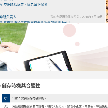
免疫細胞為防癌、抗老留下保障！
燿診所負責人
我的免疫細胞保存時間：2015年6月10日
對將來可能的癌症就更有機會及好的治療方式！
欣診所負責人
我的免疫細胞保存時間：2015年4月23日
方式都是完全符合人體最自然的療法
維國婦產科診所負責人
我的免疫細胞保存時間：2014年12月30日
能更廣，造福更多的民眾
陽診所負責人
我的免疫細胞保存時間：2014年12月26日
兵千日，用在一時」
儲存時機與合適性
安診所醫師
我的免疫細胞保存時間：2014年11月23日
法 更加認同儲存的重要
Q1
什麼人需要儲存免疫細胞？
林仁愛醫院 腎臟科醫師
我的免疫細胞保存時間：2014年11月22日
A1
免疫細胞是健康的守護者，現代人壓力大、飲食不正常、常熬夜，導致免疫