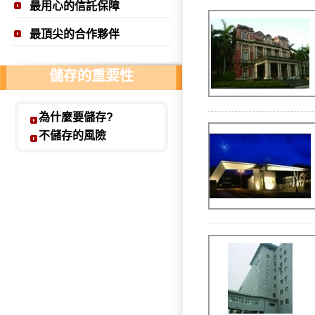
最用心的信託保障
科技會不斷進步 但免疫力則是不斷地在退步！
最頂尖的合作夥伴
姓名：羅文一 / 職業：隆安診所醫師
建議能力所及的親友也都該儲存 讓未來更有保障
儲存的重要性
姓名：鄭元凱 / 職業：鄭元凱診所醫師
為什麼要儲存?
越早儲存健康免疫細胞 對日後發生疾病可發揮越大的
不儲存的風險
姓名：傅華國 / 職業：維恩耳鼻喉科診所醫師
儲存健康的免疫細胞就像存保險一樣的重要
姓名：王欽耀 / 職業：王欽耀診所醫師
儲存自身良好的免疫細胞來吞噬不好的細胞
姓名：張延亙 / 職業：永安診所醫師
免疫細胞療法在將來運用的層面會更寬更廣