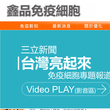
姓名：王明勇 / 職業：澳洲生藥學院 營養學醫師
無毒飲食只是防癌的第一步 存免疫細胞 才是釜底抽
姓名：簡凱偉 / 職業：龍安診所負責人