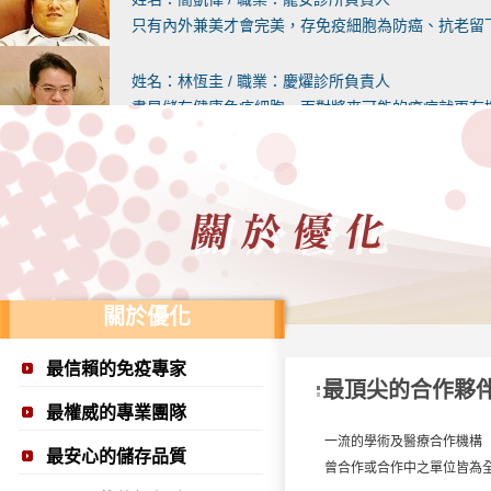
只有內外兼美才會完美，存免疫細胞為防癌、抗老留
姓名：林恆圭 / 職業：慶燿診所負責人
盡早儲存健康免疫細胞，面對將來可能的癌症就更有
姓名：張寶霖 / 職業：婦欣診所負責人
免疫細胞療法從學理到治療方式都是完全符合人體最
姓名：呂維國 / 職業：呂維國婦產科診所負責人
免疫細胞療法往後的用途必能更廣，造福更多的民眾
關於優化
姓名：詹建發 / 職業：向陽診所負責人
儲存健康的免疫細胞是「養兵千日，用在一時」
最信賴的免疫專家
最頂尖的合作夥
姓名：黃耀霆 / 職業：耀安診所醫師
最權威的專業團隊
家人曾赴日進行免疫細胞療法 更加認同儲存的重要
一流的學術及醫療合作機構
最安心的儲存品質
曾合作或合作中之單位皆為
姓名：蘇正芳 / 職業：樹林仁愛醫院 腎臟科醫師